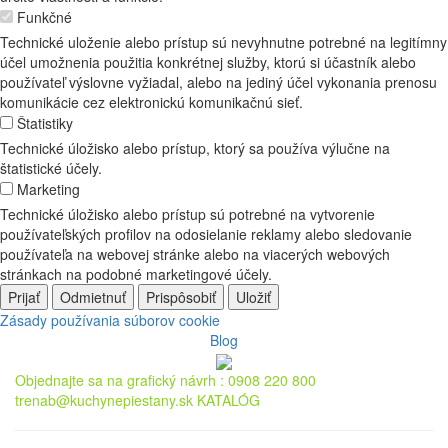
Funkčné
Technické uloženie alebo prístup sú nevyhnutne potrebné na legitímny
účel umožnenia použitia konkrétnej služby, ktorú si účastník alebo
používateľ výslovne vyžiadal, alebo na jediný účel vykonania prenosu
komunikácie cez elektronickú komunikačnú sieť.
Štatistiky
Technické úložisko alebo prístup, ktorý sa používa výlučne na
štatistické účely.
Marketing
Technické úložisko alebo prístup sú potrebné na vytvorenie
používateľských profilov na odosielanie reklamy alebo sledovanie
používateľa na webovej stránke alebo na viacerých webových
stránkach na podobné marketingové účely.
Prijať
Odmietnuť
Prispôsobiť
Uložiť
Zásady používania súborov cookie
Blog
Objednajte sa na grafický návrh :
0908 220 800
trenab@kuchynepiestany.sk
KATALÓG