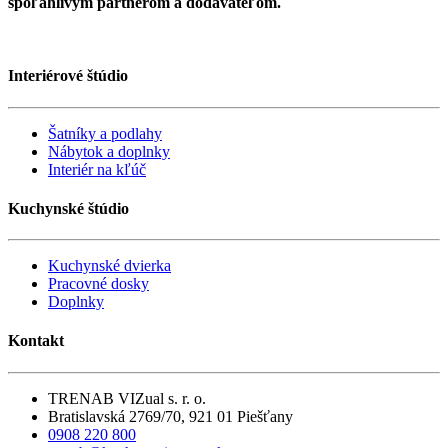
spoľahlivým partnerom a dodávateľom.
Interiérové štúdio
Šatníky a podlahy
Nábytok a doplnky
Interiér na kľúč
Kuchynské štúdio
Kuchynské dvierka
Pracovné dosky
Doplnky
Kontakt
TRENAB VIZual s. r. o.
Bratislavská 2769/70, 921 01 Piešťany
0908 220 800