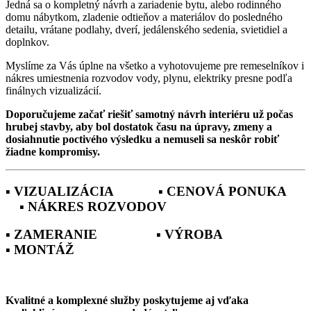
Jedná sa o kompletný návrh a zariadenie bytu, alebo rodinného
domu nábytkom, zladenie odtieňov a materiálov do posledného
detailu, vrátane podlahy, dverí, jedálenského sedenia, svietidiel a
doplnkov.
Myslíme za Vás úplne na všetko a vyhotovujeme pre remeselníkov i
nákres umiestnenia rozvodov vody, plynu, elektriky presne podľa
finálnych vizualizácií.
Doporučujeme začať riešiť samotný návrh interiéru už počas
hrubej stavby, aby bol dostatok času na úpravy, zmeny a
dosiahnutie poctivého výsledku a nemuseli sa neskôr robiť
žiadne kompromisy.
▪ VIZUALIZÁCIA ▪ CENOVÁ PONUKA
▪ NÁKRES ROZVODOV
▪ ZAMERANIE ▪ VÝROBA
▪ MONTÁŽ
Kvalitné a komplexné služby poskytujeme aj vďaka