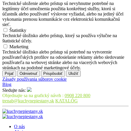
Technické uloženie alebo prístup sú nevyhnutne potrebné na
legitímny účel umožnenia použitia konkrétnej služby, ktorú si
účastník alebo používateľ výslovne vyžiadal, alebo na jediný účel
vykonania prenosu komunikácie cez elektronickú komunikačnú
sieť.
Štatistiky
Technické úložisko alebo prístup, ktorý sa používa výlučne na
štatistické účely.
Marketing
Technické úložisko alebo prístup sú potrebné na vytvorenie
používateľských profilov na odosielanie reklamy alebo sledovanie
používateľa na webovej stránke alebo na viacerých webových
stránkach na podobné marketingové účely.
Prijať
Odmietnuť
Prispôsobiť
Uložiť
Zásady používania súborov cookie
Blog
Sledujte nás:
Objednajte sa na grafický návrh :
0908 220 800
trenab@kuchynepiestany.sk
KATALÓG
O nás