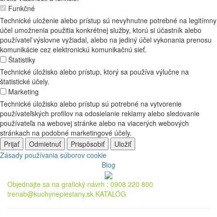
Funkčné
Technické uloženie alebo prístup sú nevyhnutne potrebné na legitímny
účel umožnenia použitia konkrétnej služby, ktorú si účastník alebo
používateľ výslovne vyžiadal, alebo na jediný účel vykonania prenosu
komunikácie cez elektronickú komunikačnú sieť.
Štatistiky
Technické úložisko alebo prístup, ktorý sa používa výlučne na
štatistické účely.
Marketing
Technické úložisko alebo prístup sú potrebné na vytvorenie
používateľských profilov na odosielanie reklamy alebo sledovanie
používateľa na webovej stránke alebo na viacerých webových
stránkach na podobné marketingové účely.
Prijať
Odmietnuť
Prispôsobiť
Uložiť
Zásady používania súborov cookie
Blog
Objednajte sa na grafický návrh :
0908 220 800
trenab@kuchynepiestany.sk
KATALÓG