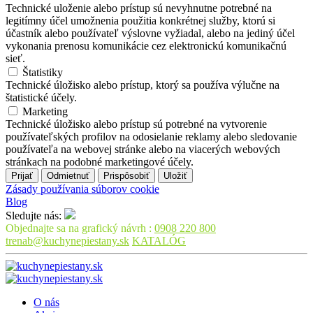
Technické uloženie alebo prístup sú nevyhnutne potrebné na
legitímny účel umožnenia použitia konkrétnej služby, ktorú si
účastník alebo používateľ výslovne vyžiadal, alebo na jediný účel
vykonania prenosu komunikácie cez elektronickú komunikačnú
sieť.
Štatistiky
Technické úložisko alebo prístup, ktorý sa používa výlučne na
štatistické účely.
Marketing
Technické úložisko alebo prístup sú potrebné na vytvorenie
používateľských profilov na odosielanie reklamy alebo sledovanie
používateľa na webovej stránke alebo na viacerých webových
stránkach na podobné marketingové účely.
Prijať
Odmietnuť
Prispôsobiť
Uložiť
Zásady používania súborov cookie
Blog
Sledujte nás:
Objednajte sa na grafický návrh :
0908 220 800
trenab@kuchynepiestany.sk
KATALÓG
O nás