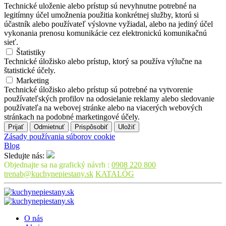
Technické uloženie alebo prístup sú nevyhnutne potrebné na
legitímny účel umožnenia použitia konkrétnej služby, ktorú si
účastník alebo používateľ výslovne vyžiadal, alebo na jediný účel
vykonania prenosu komunikácie cez elektronickú komunikačnú
sieť.
Štatistiky
Technické úložisko alebo prístup, ktorý sa používa výlučne na
štatistické účely.
Marketing
Technické úložisko alebo prístup sú potrebné na vytvorenie
používateľských profilov na odosielanie reklamy alebo sledovanie
používateľa na webovej stránke alebo na viacerých webových
stránkach na podobné marketingové účely.
Prijať
Odmietnuť
Prispôsobiť
Uložiť
Zásady používania súborov cookie
Blog
Sledujte nás:
Objednajte sa na grafický návrh :
0908 220 800
trenab@kuchynepiestany.sk
KATALÓG
O nás