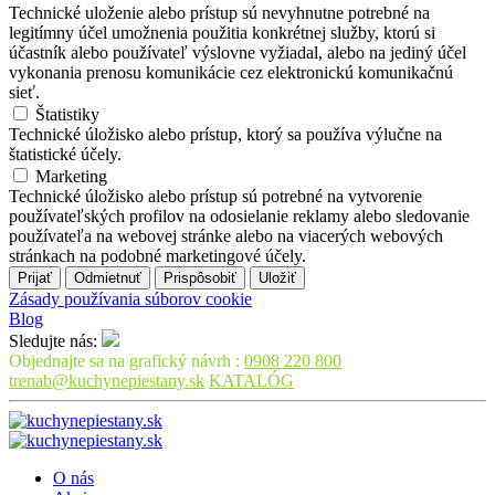
Technické uloženie alebo prístup sú nevyhnutne potrebné na
legitímny účel umožnenia použitia konkrétnej služby, ktorú si
účastník alebo používateľ výslovne vyžiadal, alebo na jediný účel
vykonania prenosu komunikácie cez elektronickú komunikačnú
sieť.
Štatistiky
Technické úložisko alebo prístup, ktorý sa používa výlučne na
štatistické účely.
Marketing
Technické úložisko alebo prístup sú potrebné na vytvorenie
používateľských profilov na odosielanie reklamy alebo sledovanie
používateľa na webovej stránke alebo na viacerých webových
stránkach na podobné marketingové účely.
Prijať
Odmietnuť
Prispôsobiť
Uložiť
Zásady používania súborov cookie
Blog
Sledujte nás:
Objednajte sa na grafický návrh :
0908 220 800
trenab@kuchynepiestany.sk
KATALÓG
O nás