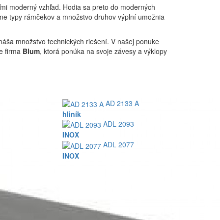
eľmi moderný vzhľad. Hodia sa preto do moderných
ôzne typy rámčekov a množstvo druhov výplní umožnia
rináša množstvo technických riešení. V našej ponuke
e firma
Blum
, ktorá ponúka na svoje závesy a výklopy
AD 2133 A
hliník
ADL 2093
INOX
ADL 2077
INOX