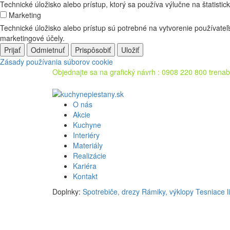
Technické úložisko alebo prístup, ktorý sa používa výlučne na štatistick
Marketing
Technické úložisko alebo prístup sú potrebné na vytvorenie používate
marketingové účely.
Prijať
Odmietnuť
Prispôsobiť
Uložiť
Zásady používania súborov cookie
Objednajte sa na grafický návrh :
0908 220 800
trena
O nás
Akcie
Kuchyne
Interiéry
Materiály
Realizácie
Kariéra
Kontakt
Doplnky:
Spotrebiče, drezy
Rámiky, výklopy
Tesniace li