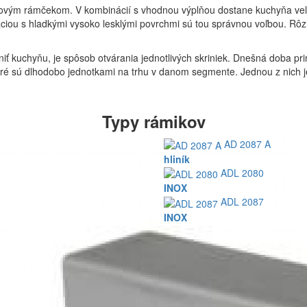
iníkovým rámčekom. V kombinácií s vhodnou výplňou dostane kuchyňa v
áciou s hladkými vysoko lesklými povrchmi sú tou správnou voľbou. R
vniť kuchyňu, je spôsob otvárania jednotlivých skriniek. Dnešná doba p
oré sú dlhodobo jednotkami na trhu v danom segmente. Jednou z nich j
Typy rámikov
AD 2087 A
hliník
ADL 2080
INOX
ADL 2087
INOX