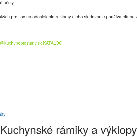
é účely.
ľských profilov na odosielanie reklamy alebo sledovanie používateľa 
b@kuchynepiestany.sk
KATALÓG
šty
Kuchynské rámiky a výklopy