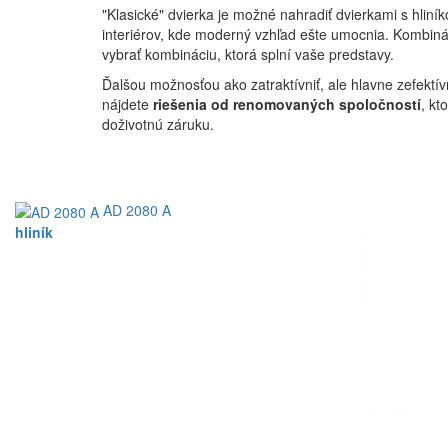
"Klasické" dvierka je možné nahradiť dvierkami s hl
interiérov, kde moderný vzhľad ešte umocnia. Kombin
vybrať kombináciu, ktorá splní vaše predstavy.
Ďalšou možnosťou ako zatraktívniť, ale hlavne zefektí
nájdete
riešenia od renomovaných spoločností
, kt
doživotnú záruku.
AD 2080 A
hliník