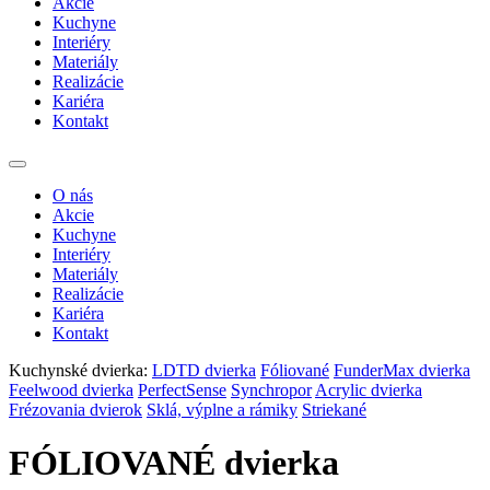
Akcie
Kuchyne
Interiéry
Materiály
Realizácie
Kariéra
Kontakt
O nás
Akcie
Kuchyne
Interiéry
Materiály
Realizácie
Kariéra
Kontakt
Kuchynské dvierka:
LDTD dvierka
Fóliované
FunderMax dvierka
Feelwood dvierka
PerfectSense
Synchropor
Acrylic dvierka
Frézovania dvierok
Sklá, výplne a rámiky
Striekané
FÓLIOVANÉ dvierka