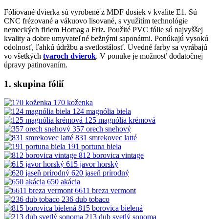
Fóliované dvierka sú vyrobené z MDF dosiek v kvalite E1. Sú
CNC frézované a vákuovo lisované, s využitím technológie
nemeckých firiem Homag a Friz. Použité PVC fólie sú najvyššej
kvality a dobre umyvateľné bežnými saponátmi. Ponúkajú vysokú
odolnosť, ľahkú údržbu a svetlostálosť. Uvedné farby sa vyrábajú
vo všetkých
tvaroch dvierok
. V ponuke je možnosť dodatočnej
úpravy patinovaním.
1. skupina fólií
170 koženka
124 magnólia biela
125 magnólia krémová
357 orech snehový
831 smrekovec latté
191 portuna biela
812 borovica vintage
615 javor horský
620 jaseň prírodný
650 akácia
6611 breza vermont
236 dub tobaco
815 borovica bielená
213 dub svetlý sonoma