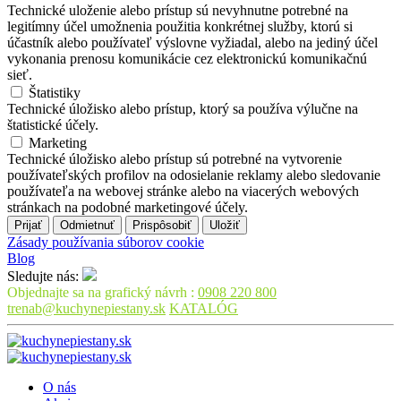
Technické uloženie alebo prístup sú nevyhnutne potrebné na
legitímny účel umožnenia použitia konkrétnej služby, ktorú si
účastník alebo používateľ výslovne vyžiadal, alebo na jediný účel
vykonania prenosu komunikácie cez elektronickú komunikačnú
sieť.
Štatistiky
Technické úložisko alebo prístup, ktorý sa používa výlučne na
štatistické účely.
Marketing
Technické úložisko alebo prístup sú potrebné na vytvorenie
používateľských profilov na odosielanie reklamy alebo sledovanie
používateľa na webovej stránke alebo na viacerých webových
stránkach na podobné marketingové účely.
Prijať
Odmietnuť
Prispôsobiť
Uložiť
Zásady používania súborov cookie
Blog
Sledujte nás:
Objednajte sa na grafický návrh :
0908 220 800
trenab@kuchynepiestany.sk
KATALÓG
O nás