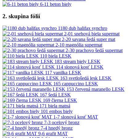
6-11 beton biely
2. skupina fólií
1180 dub halifax synchro
2-01 snehová biela supermat
2-20 savana šedá super mat
2-10 magnólia supermat
2-30 prachovo šedá supermat
110 biela LESK
183 stream biely LESK
114 slonová kosť LESK
117 vanilka LESK
163 svetlošedá lesk LESK
165 cappuccino LESK
153 červená maranello LESK
167 šedá LESK
169 čierna LESK
171 biela matná
101 embos biely
1-7 slonová kosť MAT
7-3 ocelový bronz
7-4 hnedý bronz
9-6 grafit MAT