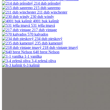
214 dub prírodný
215 dub sanremo
211 dub winchester
230 dub windy
4001 buk kašmír
531 jelša tmavá
217 dub vintage
570 kalvados
234 dub pieskový
235 dub kamenný
218 dub vintage tmavý
640 brest Nelson
1-1 vanilka
3-4 zelená oliva
6-3 kašmír