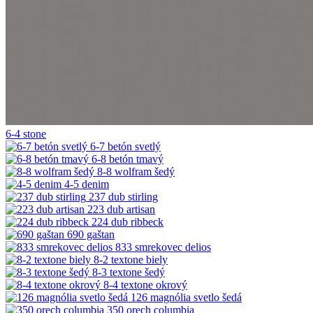
6-4 stone
6-7 betón svetlý
6-8 betón tmavý
8-8 wolfram šedý
4-5 denim
237 dub stirling
223 dub artisan
224 dub ribbeck
690 gaštan
833 smrekovec delios
8-2 textone biely
8-3 textone šedý
8-4 textone okrový
126 magnólia svetlo šedá
350 orech columbia