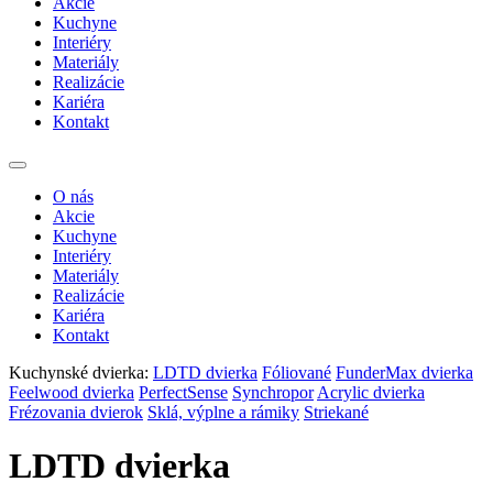
Akcie
Kuchyne
Interiéry
Materiály
Realizácie
Kariéra
Kontakt
O nás
Akcie
Kuchyne
Interiéry
Materiály
Realizácie
Kariéra
Kontakt
Kuchynské dvierka:
LDTD dvierka
Fóliované
FunderMax dvierka
Feelwood dvierka
PerfectSense
Synchropor
Acrylic dvierka
Frézovania dvierok
Sklá, výplne a rámiky
Striekané
LDTD dvierka