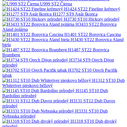
U999 ST2 Čierna
H1424 ST22 Fineline krémový
H1277 ST9 Agát škorica
H3730 ST10 Hickory prírodný
H3433 ST22 Borovica
Aland polárna
H1401 ST22 Borovica Cascina
H3430 ST22 Borovica Aland
biela
H1487 ST22 Borovica
Bramberg
H3734 ST9 Orech Dijon
prírodný
H3702 ST10 Orech Pacifik
tabak
H1312 ST10 Dub
Whiteriver pieskovo béžový
H1145 ST10 Dub
Bardolíno prírodný
H3131 ST12 Dub Davos
prírodný
H3331 ST10 Dub
Nebraska prírodný
H1318 ST10 Dub divoký
prírodný