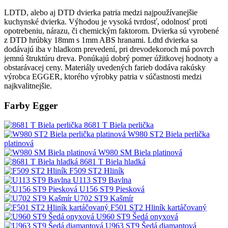
LDTD, alebo aj DTD dvierka patria medzi najpoužívanejšie
kuchynské dvierka. Výhodou je vysoká tvrdosť, odolnosť proti
opotrebeniu, nárazu, či chemickým faktorom. Dvierka sú vyrobené
z DTD hrúbky 18mm s 1mm ABS hranami. Ldtd dvierka sa
dodávajú iba v hladkom prevedení, pri drevodekoroch má povrch
jemnú štruktúru dreva. Ponúkajú dobrý pomer úžitkovej hodnoty a
obstarávacej ceny. Materiály uvedených farieb dodáva rakúsky
výrobca EGGER, ktorého výrobky patria v súčastnosti medzi
najkvalitnejšie.
Farby Egger
8681 T Biela perlička
W980 ST2 Biela perlička
platinová
W980 SM Biela platinová
8681 T Biela hladká
F509 ST2 Hliník
U113 ST9 Bavlna
U156 ST9 Piesková
U702 ST9 Kašmír
F501 ST2 Hliník kartáčovaný
U960 ST9 Šedá onyxová
U963 ST9 Šedá diamantová