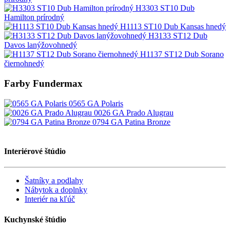
H3303 ST10 Dub
Hamilton prírodný
H1113 ST10 Dub Kansas hnedý
H3133 ST12 Dub
Davos lanýžovohnedý
H1137 ST12 Dub Sorano
čiernohnedý
Farby Fundermax
0565 GA Polaris
0026 GA Prado Alugrau
0794 GA Patina Bronze
Interiérové štúdio
Šatníky a podlahy
Nábytok a doplnky
Interiér na kľúč
Kuchynské štúdio