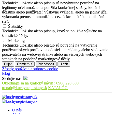
Technické uloženie alebo prístup sú nevyhnutne potrebné na
legitímny účel umožnenia použitia konkrétnej služby, ktorú si
účastník alebo používateľ výslovne vyžiadal, alebo na jediný účel
vykonania prenosu komunikácie cez elektronickú komunikačnú
sieť.
Štatistiky
Technické úložisko alebo prístup, ktorý sa používa výlučne na
štatistické účely.
Marketing
Technické úložisko alebo prístup sú potrebné na vytvorenie
používateľských profilov na odosielanie reklamy alebo sledovanie
používateľa na webovej stránke alebo na viacerých webových
stránkach na podobné marketingové účely.
Prijať
Odmietnuť
Prispôsobiť
Uložiť
Zásady používania súborov cookie
Blog
Sledujte nás:
Objednajte sa na grafický návrh :
0908 220 800
trenab@kuchynepiestany.sk
KATALÓG
O nás