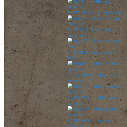
H3730 ST10 Hickory prírodný
H197 ST10 Drevo Vintage
prírodné
H198 ST10 Drevo Vintage
šedé
H1145 ST10 Dub Bardolino
prírodný
H3331 ST10 Dub Nebraska
prírodný
H1318 ST10 Dub divoký
prírodný