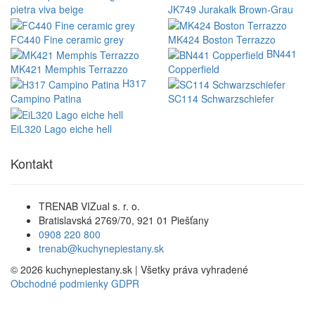
pietra viva beige
JK749 Jurakalk Brown-Grau
FC440 Fine ceramic grey
MK424 Boston Terrazzo
BN441
MK421 Memphis Terrazzo
Copperfield
H317
Campino Patina
SC114 Schwarzschiefer
EiL320 Lago eiche hell
Kontakt
TRENAB VIZual s. r. o.
Bratislavská 2769/70, 921 01 Piešťany
0908 220 800
trenab@kuchynepiestany.sk
© 2026 kuchynepiestany.sk | Všetky práva vyhradené
Obchodné podmienky
GDPR