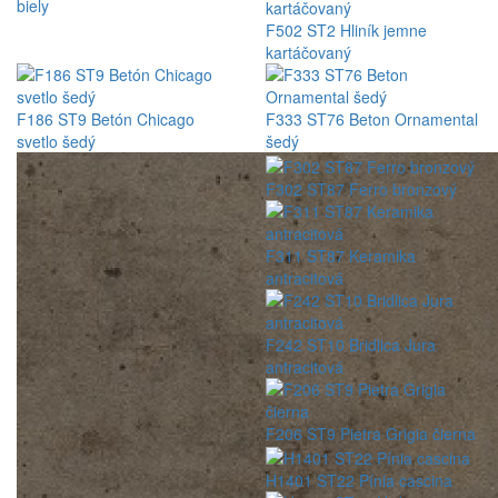
biely
F502 ST2 Hliník jemne
kartáčovaný
F186 ST9 Betón Chicago
F333 ST76 Beton Ornamental
svetlo šedý
šedý
F302 ST87 Ferro bronzový
F311 ST87 Keramika
antracitová
F242 ST10 Bridlica Jura
antracitová
F206 ST9 Pietra Grigia čierna
H1401 ST22 Pínia cascina