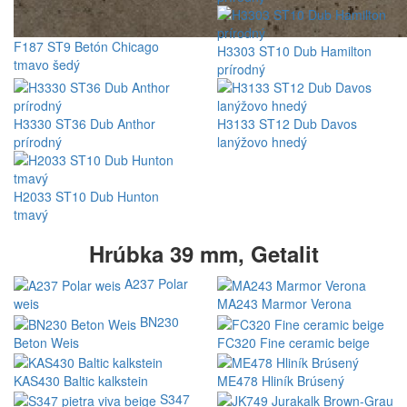
F187 ST9 Betón Chicago
H3303 ST10 Dub Hamilton
tmavo šedý
prírodný
H3330 ST36 Dub Anthor
H3133 ST12 Dub Davos
prírodný
lanýžovo hnedý
H2033 ST10 Dub Hunton
tmavý
Hrúbka 39 mm, Getalit
A237 Polar
weis
MA243 Marmor Verona
BN230
Beton Weis
FC320 Fine ceramic beige
KAS430 Baltic kalkstein
ME478 Hliník Brúsený
S347