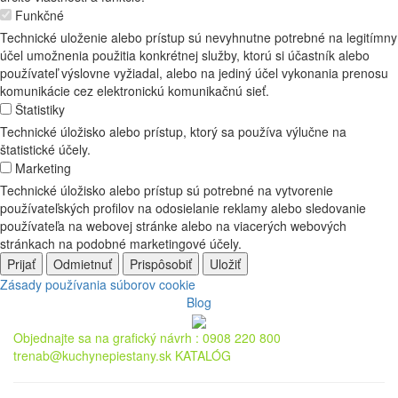
Funkčné
Technické uloženie alebo prístup sú nevyhnutne potrebné na legitímny
účel umožnenia použitia konkrétnej služby, ktorú si účastník alebo
používateľ výslovne vyžiadal, alebo na jediný účel vykonania prenosu
komunikácie cez elektronickú komunikačnú sieť.
Štatistiky
Technické úložisko alebo prístup, ktorý sa používa výlučne na
štatistické účely.
Marketing
Technické úložisko alebo prístup sú potrebné na vytvorenie
používateľských profilov na odosielanie reklamy alebo sledovanie
používateľa na webovej stránke alebo na viacerých webových
stránkach na podobné marketingové účely.
Prijať
Odmietnuť
Prispôsobiť
Uložiť
Zásady používania súborov cookie
Blog
Objednajte sa na grafický návrh :
0908 220 800
trenab@kuchynepiestany.sk
KATALÓG